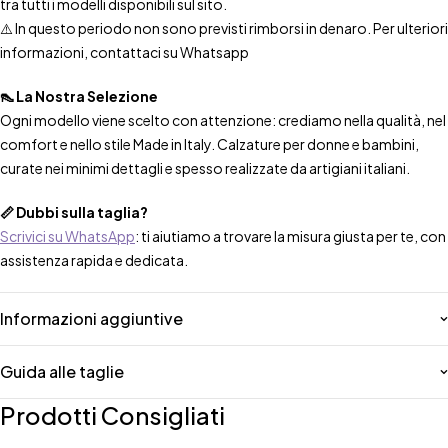
tra tutti i modelli disponibili sul sito.
⚠️ In questo periodo non sono previsti rimborsi in denaro. Per ulteriori
informazioni, contattaci su Whatsapp
👠 La Nostra Selezione
Ogni modello viene scelto con attenzione: crediamo nella qualità, nel
comfort e nello stile Made in Italy. Calzature per donne e bambini,
curate nei minimi dettagli e spesso realizzate da artigiani italiani.
📏 Dubbi sulla taglia?
Scrivici su WhatsApp
: ti aiutiamo a trovare la misura giusta per te, con
assistenza rapida e dedicata.
Informazioni aggiuntive
Guida alle taglie
Prodotti Consigliati