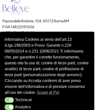
Piazza delle Robinie, 104, 00172 Roma RM
P.IVA 14822091006
N.REA: RM-1548401
C.SOCIALE: €10,00
Informativa Cookies ai sensi dell'art.13
d.lgs.196/2003 e Provv. Garante n.229
334 918 4321
08/05/2014 e n.231 10/06/2021 Ti informiamo
Shop
Account
che, per garantire il corretto funzionamento,
Shop
Carrello
questo sito fa uso di: cookie di terze parti, cookie
Donna
Profilo
analitici di terze parti, cookie di profilazione di
Bambini
Ordini
terze parti (personalizzazione degli annunci)
Cliccando su Accetta confermi di aver preso
Accessori
Wishlist
visione dell'informativa e di prestare consenso
Spedizioni e Resi
all'uso dei cookie.
Scopri di Più
Technical
Technical
Seguici
Analytics
Analytics