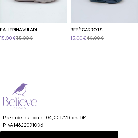
BALLERINA VULADI
BEBÈ CARROTS
15,00
€
35,00
€
15,00
€
40,00
€
Piazza delle Robinie, 104, 00172 Roma RM
P.IVA 14822091006
N.REA: RM-1548401