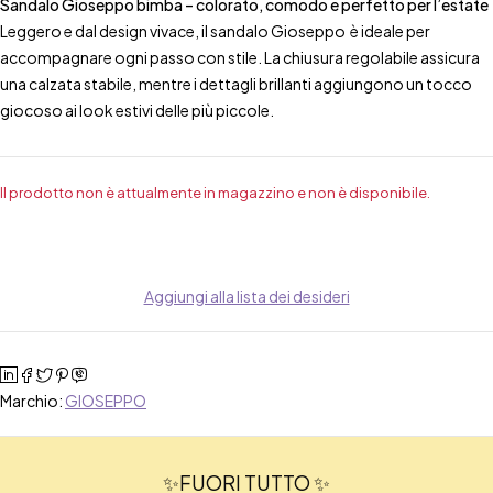
Sandalo Gioseppo bimba – colorato, comodo e perfetto per l’estate
Leggero e dal design vivace, il sandalo Gioseppo è ideale per
accompagnare ogni passo con stile. La chiusura regolabile assicura
una calzata stabile, mentre i dettagli brillanti aggiungono un tocco
giocoso ai look estivi delle più piccole.
Il prodotto non è attualmente in magazzino e non è disponibile.
Aggiungi alla lista dei desideri
Marchio:
GIOSEPPO
✨FUORI TUTTO ✨