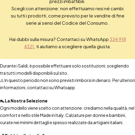
prezzi imbattibili.
Scegli con attenzione: non effettuiamo resi né cambi
su tutti i prodotti, come previsto per le vendite di fine
serie ai sensi del Codice del Consumo.
Hai dubbi sulla misura? Contattaci su WhatsApp
334 918
4321
, ti aiutiamo a scegliere quella giusta.
Durante i Saldi, è possibile effettuare solo sostituzioni, scegliendo
tra tutti i modelli disponibili sul sito.
⚠️ In questo periodo non sono previsti rimborsi in denaro. Per ulteriori
informazioni, contattaci su Whatsapp
👠 La Nostra Selezione
Ogni modello viene scelto con attenzione: crediamo nella qualità, nel
comfort e nello stile Made in Italy. Calzature per donne e bambini,
curate nei minimi dettagli e spesso realizzate da artigiani italiani.