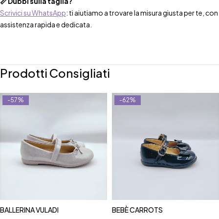
📏 Dubbi sulla taglia?
Scrivici su WhatsApp
: ti aiutiamo a trovare la misura giusta per te, con
assistenza rapida e dedicata.
Prodotti Consigliati
-57%
-62%
BALLERINA VULADI
BEBÈ CARROTS