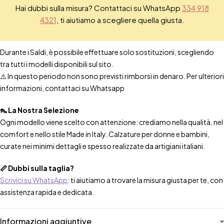
Hai dubbi sulla misura? Contattaci su WhatsApp
334 918
4321
, ti aiutiamo a scegliere quella giusta.
Durante i Saldi, è possibile effettuare solo sostituzioni, scegliendo
tra tutti i modelli disponibili sul sito.
⚠️ In questo periodo non sono previsti rimborsi in denaro. Per ulteriori
informazioni, contattaci su Whatsapp
👠 La Nostra Selezione
Ogni modello viene scelto con attenzione: crediamo nella qualità, nel
comfort e nello stile Made in Italy. Calzature per donne e bambini,
curate nei minimi dettagli e spesso realizzate da artigiani italiani.
📏 Dubbi sulla taglia?
Scrivici su WhatsApp
: ti aiutiamo a trovare la misura giusta per te, con
assistenza rapida e dedicata.
Informazioni aggiuntive