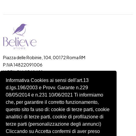
Piazza delle Robinie, 104, 00172 Roma RM
P.IVA 14822091006
N.REA: RM-1548401
C.SOCIALE: €10,00
Informativa Cookies ai sensi dell'art.13
d.lgs.196/2003 e Provv. Garante n.229
334 918 4321
08/05/2014 e n.231 10/06/2021 Ti informiamo
Shop
Account
che, per garantire il corretto funzionamento,
Shop
Carrello
questo sito fa uso di: cookie di terze parti, cookie
Donna
Profilo
analitici di terze parti, cookie di profilazione di
Bambini
Ordini
terze parti (personalizzazione degli annunci)
Cliccando su Accetta confermi di aver preso
Accessori
Wishlist