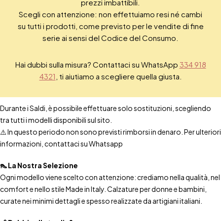
prezzi imbattibili.
Scegli con attenzione: non effettuiamo resi né cambi
su tutti i prodotti, come previsto per le vendite di fine
serie ai sensi del Codice del Consumo.
Hai dubbi sulla misura? Contattaci su WhatsApp
334 918
4321
, ti aiutiamo a scegliere quella giusta.
Durante i Saldi, è possibile effettuare solo sostituzioni, scegliendo
tra tutti i modelli disponibili sul sito.
⚠️ In questo periodo non sono previsti rimborsi in denaro. Per ulteriori
informazioni, contattaci su Whatsapp
👠 La Nostra Selezione
Ogni modello viene scelto con attenzione: crediamo nella qualità, nel
comfort e nello stile Made in Italy. Calzature per donne e bambini,
curate nei minimi dettagli e spesso realizzate da artigiani italiani.