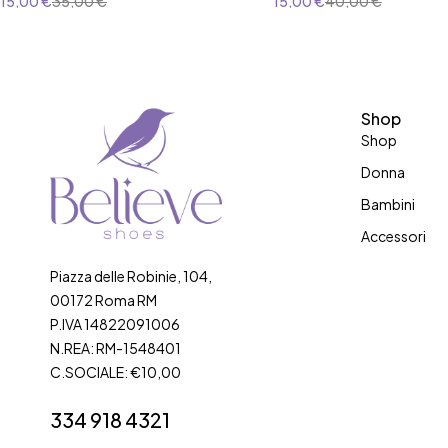
15,00
€
35,00
€
15,00
€
40,00
€
Shop
Shop
Donna
Bambini
Accessori
Piazza delle Robinie, 104,
00172 Roma RM
P.IVA 14822091006
N.REA: RM-1548401
C.SOCIALE: €10,00
334 918 4321