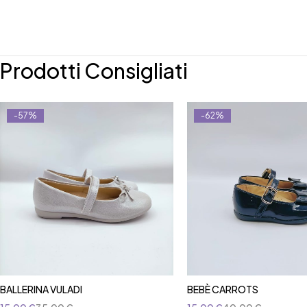
Prodotti Consigliati
-57%
-62%
BALLERINA VULADI
BEBÈ CARROTS