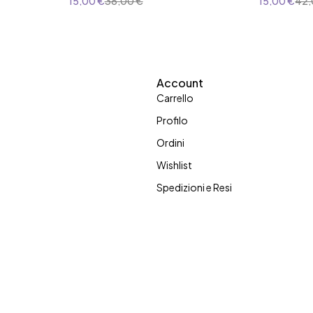
15,00
€
38,00
€
15,00
€
42
Account
Carrello
Profilo
Ordini
Wishlist
Spedizioni e Resi