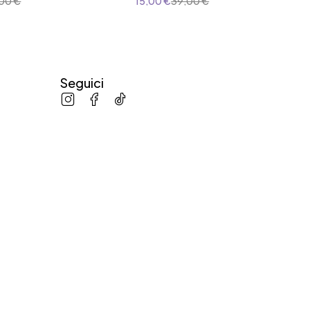
,00
€
15,00
€
39,00
€
23
25
Seguici