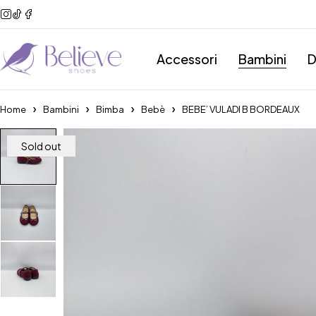
Accessori
Bambini
D
Home
Bambini
Bimba
Bebè
BEBE’ VULADI B BORDEAUX
Sold out