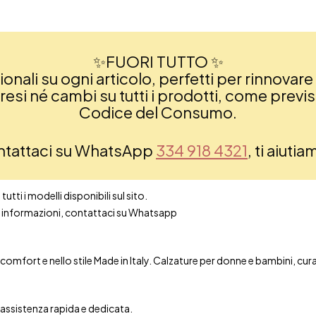
✨FUORI TUTTO ✨
nali su ogni articolo, perfetti per rinnovare 
si né cambi su tutti i prodotti, come previsto
Codice del Consumo.
ontattaci su WhatsApp
334 918 4321
, ti aiuti
utti i modelli disponibili sul sito.
ori informazioni, contattaci su Whatsapp
mfort e nello stile Made in Italy. Calzature per donne e bambini, curate 
n assistenza rapida e dedicata.