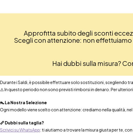
Approfitta subito degli sconti eccezio
Scegli con attenzione: non effettuiamo re
Hai dubbi sulla misura? C
Durante i Saldi, è possibile effettuare solo sostituzioni, scegliendo tra t
⚠️ In questo periodo non sono previsti rimborsi in denaro. Per ulteri
👠 La Nostra Selezione
Ogni modello viene scelto con attenzione: crediamo nella qualità, nel co
📏 Dubbi sulla taglia?
Scrivici su WhatsApp
: ti aiutiamo a trovare la misura giusta per te, co