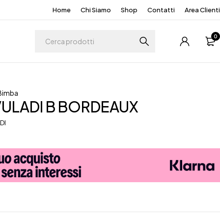
Home
Chi Siamo
Shop
Contatti
Area Clienti
0
Bimba
VULADI B BORDEAUX
DI