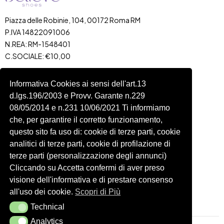
Piazza delle Robinie, 104, 00172 Roma RM
P.IVA 14822091006
N.REA: RM-1548401
C.SOCIALE: €10,00
334 918 4321
Informativa Cookies ai sensi dell'art.13
Shop
Account
d.lgs.196/2003 e Provv. Garante n.229
Shop
Carrello
08/05/2014 e n.231 10/06/2021 Ti informiamo
Donna
Profilo
che, per garantire il corretto funzionamento,
Bambini
Ordini
questo sito fa uso di: cookie di terze parti, cookie
analitici di terze parti, cookie di profilazione di
Accessori
Wishlist
terze parti (personalizzazione degli annunci)
Spedizioni e Resi
Cliccando su Accetta confermi di aver preso
visione dell'informativa e di prestare consenso
Seguici
all'uso dei cookie.
Scopri di Più
Technical
Technical
Analytics
Analytics