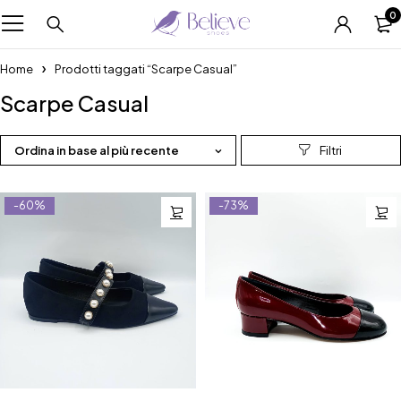
0
Home
Prodotti taggati “Scarpe Casual”
Scarpe Casual
Ordina in base al più recente
-60%
-73%