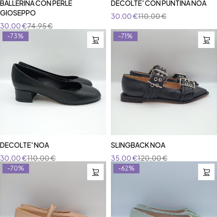
BALLERINA CON PERLE
DECOLTE' CON PUNTINA NOA
GIOSEPPO
30,00
€
110,00
€
30,00
€
74,95
€
-73%
-71%
DECOLTE' NOA
SLINGBACK NOA
30,00
€
110,00
€
35,00
€
120,00
€
-70%
-62%