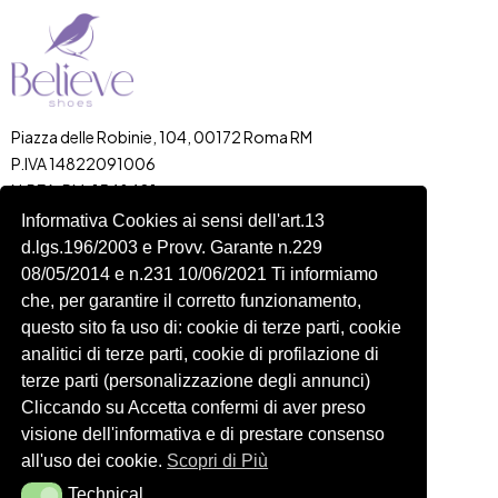
Piazza delle Robinie, 104, 00172 Roma RM
P.IVA 14822091006
N.REA: RM-1548401
C.SOCIALE: €10,00
Informativa Cookies ai sensi dell'art.13
d.lgs.196/2003 e Provv. Garante n.229
334 918 4321
08/05/2014 e n.231 10/06/2021 Ti informiamo
Shop
Account
che, per garantire il corretto funzionamento,
Shop
Carrello
questo sito fa uso di: cookie di terze parti, cookie
Donna
Profilo
analitici di terze parti, cookie di profilazione di
Bambini
Ordini
terze parti (personalizzazione degli annunci)
Cliccando su Accetta confermi di aver preso
Accessori
Wishlist
visione dell'informativa e di prestare consenso
Spedizioni e Resi
all'uso dei cookie.
Scopri di Più
Technical
Technical
Seguici