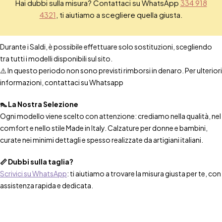
Hai dubbi sulla misura? Contattaci su WhatsApp
334 918
4321
, ti aiutiamo a scegliere quella giusta.
Durante i Saldi, è possibile effettuare solo sostituzioni, scegliendo
tra tutti i modelli disponibili sul sito.
⚠️ In questo periodo non sono previsti rimborsi in denaro. Per ulteriori
informazioni, contattaci su Whatsapp
👠 La Nostra Selezione
Ogni modello viene scelto con attenzione: crediamo nella qualità, nel
comfort e nello stile Made in Italy. Calzature per donne e bambini,
curate nei minimi dettagli e spesso realizzate da artigiani italiani.
📏 Dubbi sulla taglia?
Scrivici su WhatsApp
: ti aiutiamo a trovare la misura giusta per te, con
assistenza rapida e dedicata.