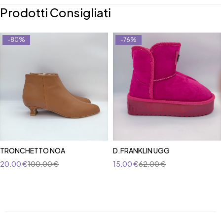
Prodotti Consigliati
-80%
-76%
TRONCHETTO NOA
D.FRANKLIN UGG
20,00
€
100,00
€
15,00
€
62,00
€