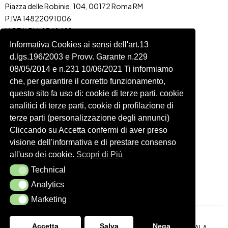
Piazza delle Robinie, 104, 00172 Roma RM
P.IVA 14822091006
N.REA: RM-1548401
C.SOCIALE: €10,00
Informativa Cookies ai sensi dell'art.13
d.lgs.196/2003 e Provv. Garante n.229
334 918 4321
08/05/2014 e n.231 10/06/2021 Ti informiamo
Shop
Account
che, per garantire il corretto funzionamento,
Shop
Carrello
questo sito fa uso di: cookie di terze parti, cookie
Donna
Profilo
analitici di terze parti, cookie di profilazione di
Bambini
Ordini
terze parti (personalizzazione degli annunci)
Cliccando su Accetta confermi di aver preso
Accessori
Wishlist
visione dell'informativa e di prestare consenso
Spedizioni e Resi
all'uso dei cookie.
Scopri di Più
Technical
Technical
Seguici
Analytics
Analytics
Marketing
Marketing
Accetta
Salva
Nega
Realizzazione Siti Web
ITALA