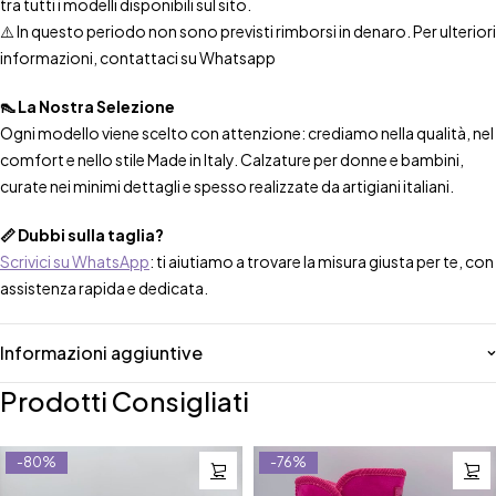
tra tutti i modelli disponibili sul sito.
⚠️ In questo periodo non sono previsti rimborsi in denaro. Per ulteriori
informazioni, contattaci su Whatsapp
👠 La Nostra Selezione
Ogni modello viene scelto con attenzione: crediamo nella qualità, nel
comfort e nello stile Made in Italy. Calzature per donne e bambini,
curate nei minimi dettagli e spesso realizzate da artigiani italiani.
📏 Dubbi sulla taglia?
Scrivici su WhatsApp
: ti aiutiamo a trovare la misura giusta per te, con
assistenza rapida e dedicata.
Informazioni aggiuntive
Prodotti Consigliati
-80%
-76%