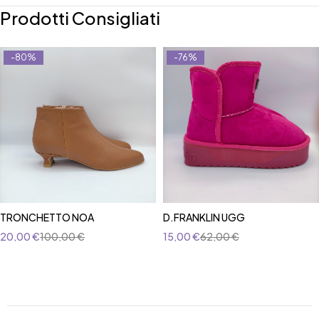
Prodotti Consigliati
-80%
-76%
TRONCHETTO NOA
D.FRANKLIN UGG
20,00
€
100,00
€
15,00
€
62,00
€