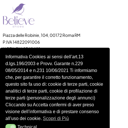
Piazza delle Robinie, 104, 00172 Roma RM
P.IVA 14822091006
N.REA: RM-1548401
C.SOCIALE: €10,00
Informativa Cookies ai sensi dell'art.13
d.lgs.196/2003 e Provv. Garante n.229
334 918 4321
08/05/2014 e n.231 10/06/2021 Ti informiamo
Shop
Account
che, per garantire il corretto funzionamento,
Shop
Carrello
questo sito fa uso di: cookie di terze parti, cookie
Donna
Profilo
analitici di terze parti, cookie di profilazione di
Bambini
Ordini
terze parti (personalizzazione degli annunci)
Cliccando su Accetta confermi di aver preso
Accessori
Wishlist
visione dell'informativa e di prestare consenso
Spedizioni e Resi
all'uso dei cookie.
Scopri di Più
Technical
Technical
Seguici