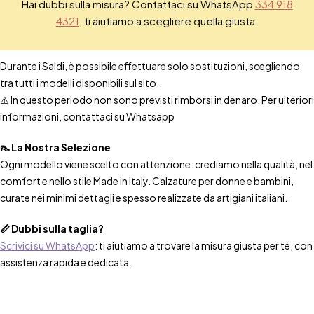
Hai dubbi sulla misura? Contattaci su WhatsApp
334 918
4321
, ti aiutiamo a scegliere quella giusta.
Durante i Saldi, è possibile effettuare solo sostituzioni, scegliendo
tra tutti i modelli disponibili sul sito.
⚠️ In questo periodo non sono previsti rimborsi in denaro. Per ulteriori
informazioni, contattaci su Whatsapp
👠 La Nostra Selezione
Ogni modello viene scelto con attenzione: crediamo nella qualità, nel
comfort e nello stile Made in Italy. Calzature per donne e bambini,
curate nei minimi dettagli e spesso realizzate da artigiani italiani.
📏 Dubbi sulla taglia?
Scrivici su WhatsApp
: ti aiutiamo a trovare la misura giusta per te, con
assistenza rapida e dedicata.