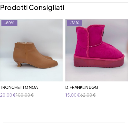
Prodotti Consigliati
-80%
-76%
TRONCHETTO NOA
D.FRANKLIN UGG
20,00
€
100,00
€
15,00
€
62,00
€