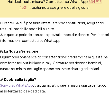
Hai dubbi sulla misura? Contattaci su WhatsApp
334 918
4321
, ti aiutiamo a scegliere quella giusta.
Durante i Saldi, è possibile effettuare solo sostituzioni, scegliendo
tra tutti i modelli disponibili sul sito.
⚠️ In questo periodo non sono previsti rimborsi in denaro. Per ulteriori
informazioni, contattaci su Whatsapp
👠 La Nostra Selezione
Ogni modello viene scelto con attenzione: crediamo nella qualità, nel
comfort e nello stile Made in Italy. Calzature per donne e bambini,
curate nei minimi dettagli e spesso realizzate da artigiani italiani.
📏 Dubbi sulla taglia?
Scrivici su WhatsApp
: ti aiutiamo a trovare la misura giusta per te, con
assistenza rapida e dedicata.