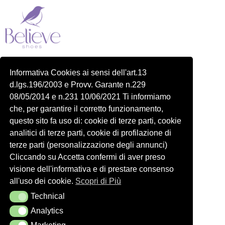
Piazza delle Robinie, 104, 00172 Roma RM
Informativa Cookies ai sensi dell'art.13
P.IVA 14822091006
d.lgs.196/2003 e Provv. Garante n.229
N.REA: RM-1548401
08/05/2014 e n.231 10/06/2021 Ti informiamo
C.SOCIALE: €10,00
che, per garantire il corretto funzionamento,
334 918 4321
questo sito fa uso di: cookie di terze parti, cookie
Shop
Account
analitici di terze parti, cookie di profilazione di
Shop
Carrello
terze parti (personalizzazione degli annunci)
Donna
Profilo
Cliccando su Accetta confermi di aver preso
visione dell'informativa e di prestare consenso
Bambini
Ordini
all'uso dei cookie.
Scopri di Più
Accessori
Wishlist
Technical
Technical
Spedizioni e Resi
Analytics
Analytics
Seguici