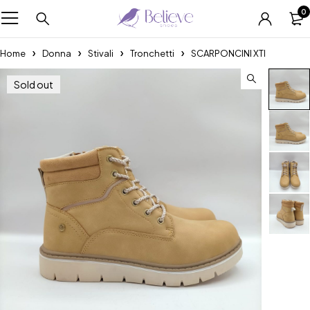
0
Home
Donna
Stivali
Tronchetti
SCARPONCINI XTI
Sold out