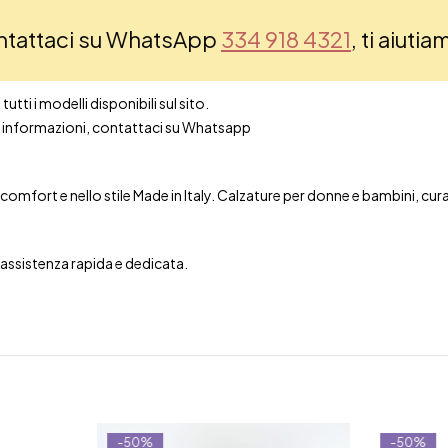
ontattaci su WhatsApp
334 918 4321
, ti aiuti
utti i modelli disponibili sul sito.
ori informazioni, contattaci su Whatsapp
mfort e nello stile Made in Italy. Calzature per donne e bambini, curate 
n assistenza rapida e dedicata.
-50%
-50%