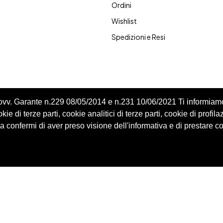
Ordini
Wishlist
Spedizioni e Resi
Provv. Garante n.229 08/05/2014 e n.231 10/06/2021 Ti informiam
ie di terze parti, cookie analitici di terze parti, cookie di profila
 confermi di aver preso visione dell'informativa e di prestare c