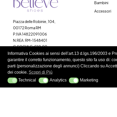
Bambini
Accessori
Piazza delle Robinie, 104,
00172 Roma RM
P.IVA 14822091006
N.REA: RM-1548401
C.SOCIALE: €10,00
Informativa Cookies ai sensi dell'art.13 d.lgs.196/2003 e 
334 918 4321
garantire il corretto funzionamento, questo sito fa uso di: cook
parti (personalizzazione degli annunci) Cliccando su Accetta
dei cookie.
Scopri di Più
Technical
Analytics
Marketing
Technical
Analytics
Marketing
Cookie Policy
Privacy Policy