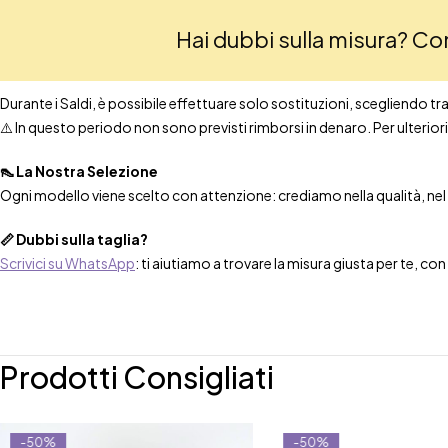
Hai dubbi sulla misura? C
Durante i Saldi, è possibile effettuare solo sostituzioni, scegliendo tra t
⚠️ In questo periodo non sono previsti rimborsi in denaro. Per ulteri
👠 La Nostra Selezione
Ogni modello viene scelto con attenzione: crediamo nella qualità, nel co
📏 Dubbi sulla taglia?
Scrivici su WhatsApp
: ti aiutiamo a trovare la misura giusta per te, co
Prodotti Consigliati
-50%
-50%