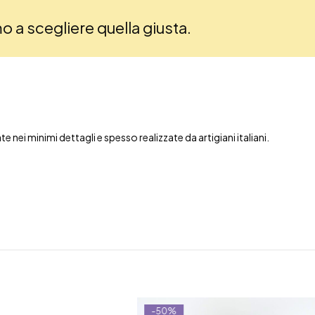
amo a scegliere quella giusta.
nei minimi dettagli e spesso realizzate da artigiani italiani.
-50%