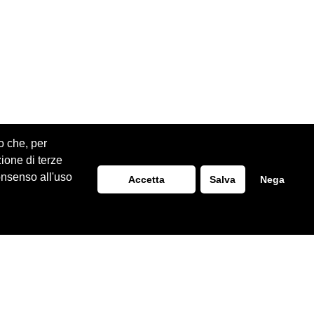
o che, per
zione di terze
onsenso all'uso
Accetta
Salva
Nega
Realizzazione Siti Web
ITALA