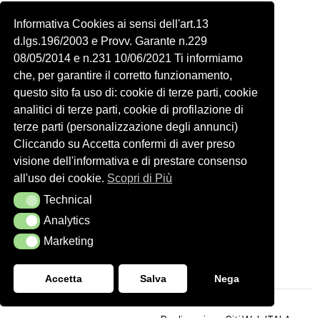
Piazza delle Robinie, 104, 00172 Roma RM
Informativa Cookies ai sensi dell'art.13
P.IVA 14822091006
d.lgs.196/2003 e Provv. Garante n.229
N.REA: RM-1548401
08/05/2014 e n.231 10/06/2021 Ti informiamo
C.SOCIALE: €10,00
che, per garantire il corretto funzionamento,
334 918 4321
questo sito fa uso di: cookie di terze parti, cookie
Shop
Account
analitici di terze parti, cookie di profilazione di
Shop
Carrello
terze parti (personalizzazione degli annunci)
Donna
Profilo
Cliccando su Accetta confermi di aver preso
visione dell'informativa e di prestare consenso
Bambini
Ordini
all'uso dei cookie.
Scopri di Più
Accessori
Wishlist
Technical
Technical
Spedizioni e Resi
Analytics
Analytics
Seguici
Marketing
Marketing
Accetta
Salva
Nega
Realizzazione Siti Web
ITALA