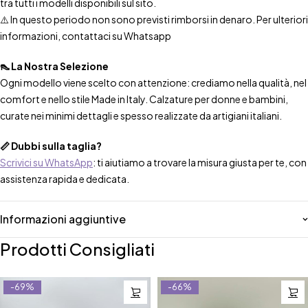
tra tutti i modelli disponibili sul sito.
⚠️ In questo periodo non sono previsti rimborsi in denaro. Per ulteriori
informazioni, contattaci su Whatsapp
👠 La Nostra Selezione
Ogni modello viene scelto con attenzione: crediamo nella qualità, nel
comfort e nello stile Made in Italy. Calzature per donne e bambini,
curate nei minimi dettagli e spesso realizzate da artigiani italiani.
📏 Dubbi sulla taglia?
Scrivici su WhatsApp
: ti aiutiamo a trovare la misura giusta per te, con
assistenza rapida e dedicata.
Informazioni aggiuntive
Prodotti Consigliati
-69%
-66%