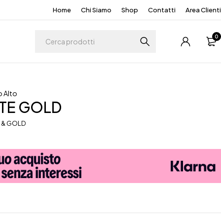
Home
Chi Siamo
Shop
Contatti
Area Clienti
0
 Alto
TE GOLD
 & GOLD