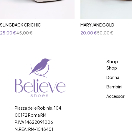
SLINGBACK CRICHIC
MARY JANE GOLD
25,00
€
45,00
€
20,00
€
50,00
€
Shop
Shop
Donna
Bambini
Accessori
Piazza delle Robinie, 104,
00172 Roma RM
P.IVA 14822091006
N.REA: RM-1548401