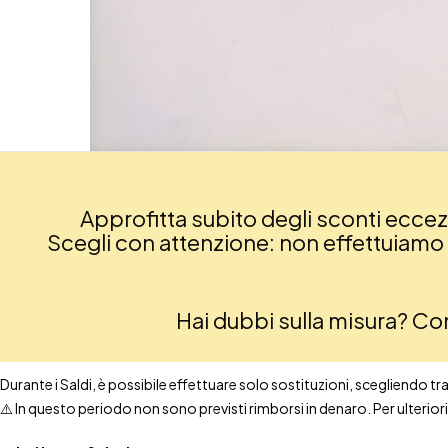
Approfitta subito degli sconti eccezio
Scegli con attenzione: non effettuiamo re
Hai dubbi sulla misura? C
Durante i Saldi, è possibile effettuare solo sostituzioni, scegliendo tra t
⚠️ In questo periodo non sono previsti rimborsi in denaro. Per ulteri