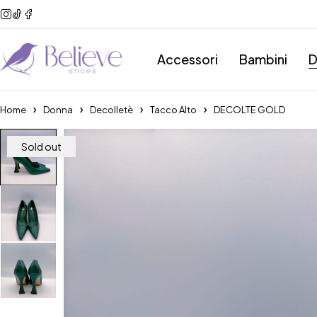
Accessori
Bambini
D
Home
Donna
Decolletè
Tacco Alto
DECOLTE GOLD
Sold out