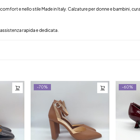
mfort e nello stile Made in Italy. Calzature per donne e bambini, curate 
n assistenza rapida e dedicata.
-70%
-60%