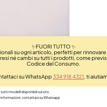
✨FUORI TUTTO ✨
nali su ogni articolo, perfetti per rinnovare 
si né cambi su tutti i prodotti, come previsto
Codice del Consumo.
ontattaci su WhatsApp
334 918 4321
, ti aiuti
utti i modelli disponibili sul sito.
ori informazioni, contattaci su Whatsapp