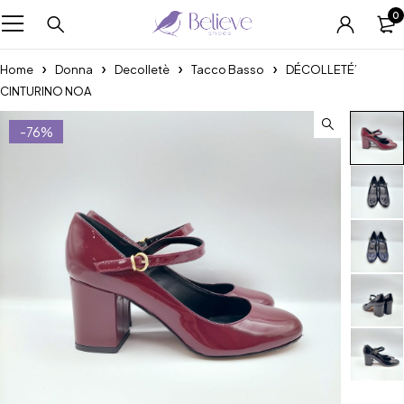
0
Home
Donna
Decolletè
Tacco Basso
DÉCOLLETÉ’
CINTURINO NOA
-76%