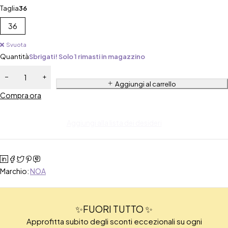
Taglia
36
36
Svuota
Quantità
Sbrigati! Solo 1 rimasti in magazzino
Aggiungi al carrello
Compra ora
Aggiungi alla lista dei desideri
Marchio:
NOA
✨FUORI TUTTO ✨
Approfitta subito degli sconti eccezionali su ogni