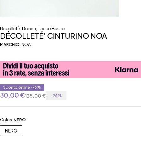
Decolletè
,
Donna
,
Tacco Basso
DÉCOLLETÉ’ CINTURINO NOA
MARCHIO:
NOA
Sconto online -76%
30,00
€
125,00
€
-
76
%
Colore
NERO
NERO