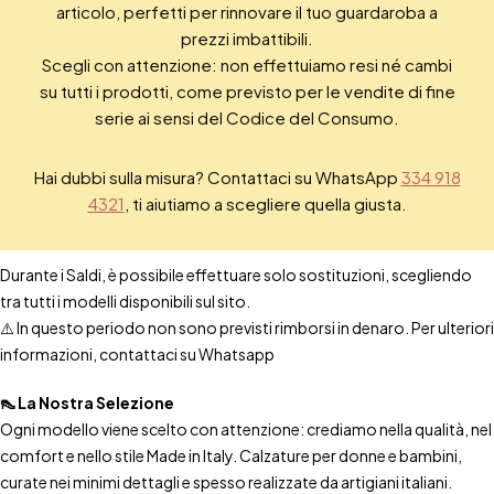
articolo, perfetti per rinnovare il tuo guardaroba a
prezzi imbattibili.
Scegli con attenzione: non effettuiamo resi né cambi
su tutti i prodotti, come previsto per le vendite di fine
serie ai sensi del Codice del Consumo.
Hai dubbi sulla misura? Contattaci su WhatsApp
334 918
4321
, ti aiutiamo a scegliere quella giusta.
Durante i Saldi, è possibile effettuare solo sostituzioni, scegliendo
tra tutti i modelli disponibili sul sito.
⚠️ In questo periodo non sono previsti rimborsi in denaro. Per ulteriori
informazioni, contattaci su Whatsapp
👠 La Nostra Selezione
Ogni modello viene scelto con attenzione: crediamo nella qualità, nel
comfort e nello stile Made in Italy. Calzature per donne e bambini,
curate nei minimi dettagli e spesso realizzate da artigiani italiani.