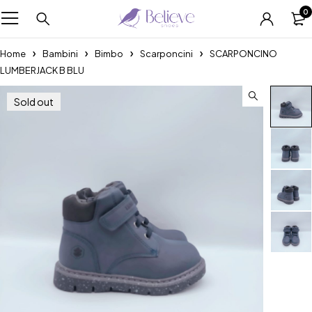
0
Home
Bambini
Bimbo
Scarponcini
SCARPONCINO
LUMBERJACK B BLU
Sold out