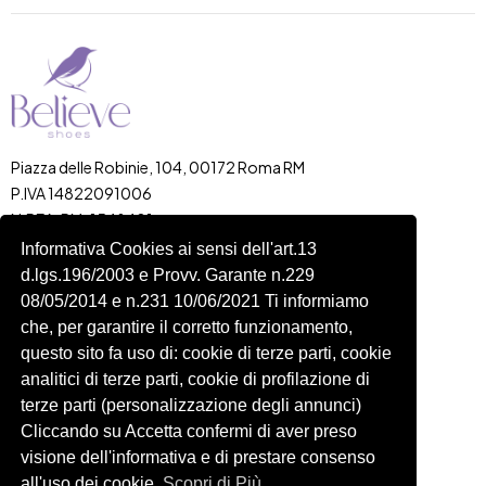
Piazza delle Robinie, 104, 00172 Roma RM
P.IVA 14822091006
N.REA: RM-1548401
C.SOCIALE: €10,00
Informativa Cookies ai sensi dell'art.13
d.lgs.196/2003 e Provv. Garante n.229
334 918 4321
08/05/2014 e n.231 10/06/2021 Ti informiamo
Shop
Account
che, per garantire il corretto funzionamento,
Shop
Carrello
questo sito fa uso di: cookie di terze parti, cookie
Donna
Profilo
analitici di terze parti, cookie di profilazione di
Bambini
Ordini
terze parti (personalizzazione degli annunci)
Cliccando su Accetta confermi di aver preso
Accessori
Wishlist
visione dell'informativa e di prestare consenso
Spedizioni e Resi
all'uso dei cookie.
Scopri di Più