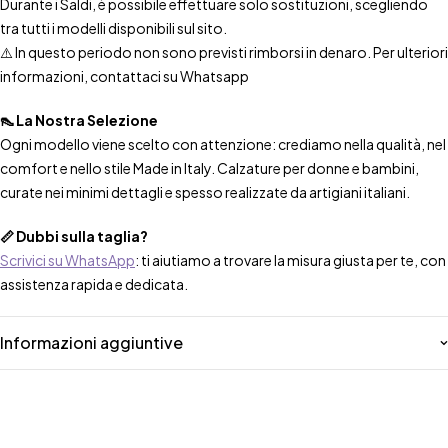
Durante i Saldi, è possibile effettuare solo sostituzioni, scegliendo
tra tutti i modelli disponibili sul sito.
⚠️ In questo periodo non sono previsti rimborsi in denaro. Per ulteriori
informazioni, contattaci su Whatsapp
👠 La Nostra Selezione
Ogni modello viene scelto con attenzione: crediamo nella qualità, nel
comfort e nello stile Made in Italy. Calzature per donne e bambini,
curate nei minimi dettagli e spesso realizzate da artigiani italiani.
📏 Dubbi sulla taglia?
Scrivici su WhatsApp
: ti aiutiamo a trovare la misura giusta per te, con
assistenza rapida e dedicata.
Informazioni aggiuntive