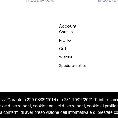
15,00
€
39,00
€
15,00
€
40
23
25
Account
Carrello
Profilo
Ordini
Wishlist
Spedizioni e Resi
Provv. Garante n.229 08/05/2014 e n.231 10/06/2021 Ti informiam
ie di terze parti, cookie analitici di terze parti, cookie di profila
 confermi di aver preso visione dell'informativa e di prestare c