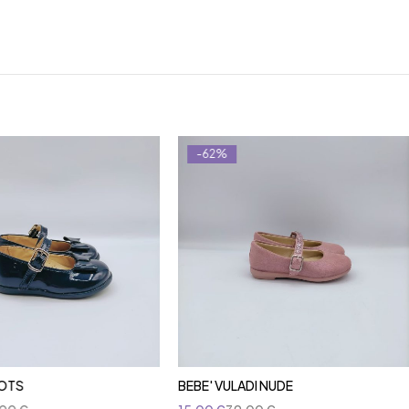
-62%
ROTS
BEBE' VULADI NUDE
Aggiungi al carrello