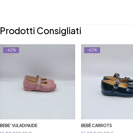
Prodotti Consigliati
-62%
-62%
BEBE' VULADI NUDE
BEBÈ CARROTS
Aggiungi al carrello