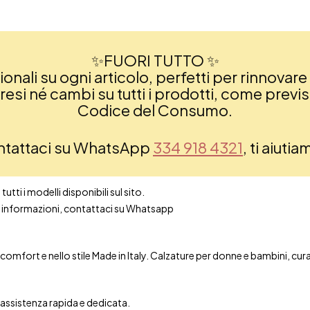
✨FUORI TUTTO ✨
nali su ogni articolo, perfetti per rinnovare 
si né cambi su tutti i prodotti, come previsto
Codice del Consumo.
ontattaci su WhatsApp
334 918 4321
, ti aiuti
utti i modelli disponibili sul sito.
ori informazioni, contattaci su Whatsapp
mfort e nello stile Made in Italy. Calzature per donne e bambini, curate 
n assistenza rapida e dedicata.