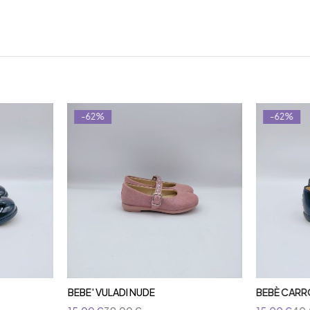
-62%
-62%
BEBE' VULADI NUDE
BEBÈ CAR
Aggiungi al carrello