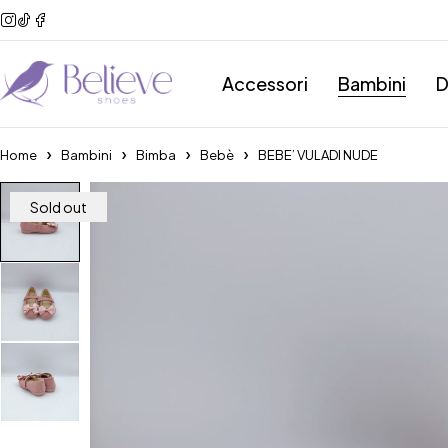
Accessori
Bambini
D
Home
Bambini
Bimba
Bebè
BEBE’ VULADI NUDE
Sold out