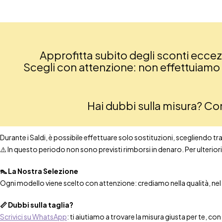
Approfitta subito degli sconti eccezio
Scegli con attenzione: non effettuiamo re
Hai dubbi sulla misura? C
Durante i Saldi, è possibile effettuare solo sostituzioni, scegliendo tra t
⚠️ In questo periodo non sono previsti rimborsi in denaro. Per ulteri
👠 La Nostra Selezione
Ogni modello viene scelto con attenzione: crediamo nella qualità, nel co
📏 Dubbi sulla taglia?
Scrivici su WhatsApp
: ti aiutiamo a trovare la misura giusta per te, co