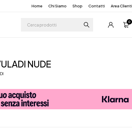
Home
Chi Siamo
Shop
Contatti
Area Clienti
0
VULADI NUDE
DI