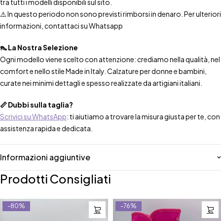
tra tutti i modelli disponibili sul sito.
⚠️ In questo periodo non sono previsti rimborsi in denaro. Per ulteriori
informazioni, contattaci su Whatsapp
👠 La Nostra Selezione
Ogni modello viene scelto con attenzione: crediamo nella qualità, nel
comfort e nello stile Made in Italy. Calzature per donne e bambini,
curate nei minimi dettagli e spesso realizzate da artigiani italiani.
📏 Dubbi sulla taglia?
Scrivici su WhatsApp
: ti aiutiamo a trovare la misura giusta per te, con
assistenza rapida e dedicata.
Informazioni aggiuntive
Prodotti Consigliati
-80%
-76%