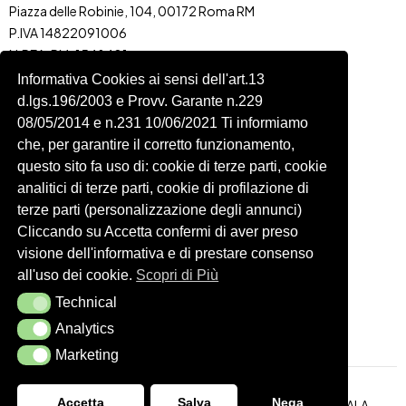
Piazza delle Robinie, 104, 00172 Roma RM
P.IVA 14822091006
N.REA: RM-1548401
C.SOCIALE: €10,00
Informativa Cookies ai sensi dell'art.13
d.lgs.196/2003 e Provv. Garante n.229
334 918 4321
08/05/2014 e n.231 10/06/2021 Ti informiamo
Shop
Account
che, per garantire il corretto funzionamento,
Shop
Carrello
questo sito fa uso di: cookie di terze parti, cookie
Donna
Profilo
analitici di terze parti, cookie di profilazione di
Bambini
Ordini
terze parti (personalizzazione degli annunci)
Cliccando su Accetta confermi di aver preso
Accessori
Wishlist
visione dell'informativa e di prestare consenso
Spedizioni e Resi
all'uso dei cookie.
Scopri di Più
Technical
Technical
Seguici
Analytics
Analytics
Marketing
Marketing
Accetta
Salva
Nega
Realizzazione Siti Web
ITALA