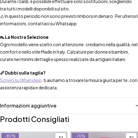
Durante i Saldi, è possibile effettuare solo sostituzioni, scegliendo
tra tutti i modelli disponibili sul sito.
⚠️ In questo periodo non sono previsti rimborsi in denaro. Per ulteriori
informazioni, contattaci su Whatsapp
👠 La Nostra Selezione
Ogni modello viene scelto con attenzione: crediamo nella qualità, nel
comfort e nello stile Made in Italy. Calzature per donne e bambini,
curate nei minimi dettagli e spesso realizzate da artigiani italiani.
📏 Dubbi sulla taglia?
Scrivici su WhatsApp
: ti aiutiamo a trovare la misura giusta per te, con
assistenza rapida e dedicata.
Informazioni aggiuntive
Prodotti Consigliati
-80%
-76%