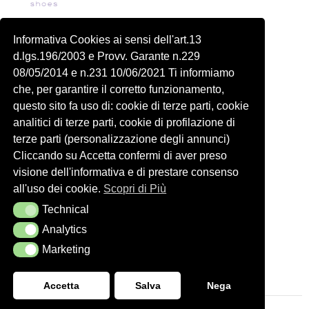
Piazza delle Robinie, 104, 00172 Roma RM
Informativa Cookies ai sensi dell'art.13
P.IVA 14822091006
d.lgs.196/2003 e Provv. Garante n.229
N.REA: RM-1548401
08/05/2014 e n.231 10/06/2021 Ti informiamo
C.SOCIALE: €10,00
che, per garantire il corretto funzionamento,
334 918 4321
questo sito fa uso di: cookie di terze parti, cookie
Shop
Account
analitici di terze parti, cookie di profilazione di
Shop
Carrello
terze parti (personalizzazione degli annunci)
Donna
Profilo
Cliccando su Accetta confermi di aver preso
visione dell'informativa e di prestare consenso
Bambini
Ordini
all'uso dei cookie.
Scopri di Più
Accessori
Wishlist
Technical
Technical
Spedizioni e Resi
Analytics
Analytics
Seguici
Marketing
Marketing
Accetta
Salva
Nega