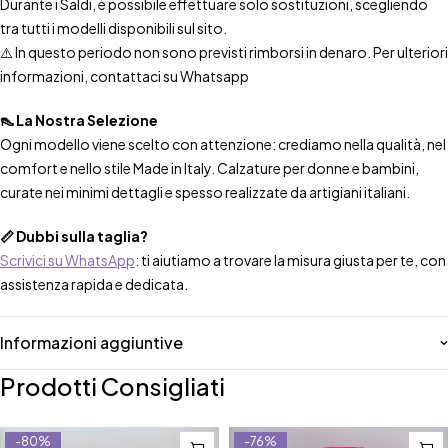
Durante i Saldi, è possibile effettuare solo sostituzioni, scegliendo
tra tutti i modelli disponibili sul sito.
⚠️ In questo periodo non sono previsti rimborsi in denaro. Per ulteriori
informazioni, contattaci su Whatsapp
👠 La Nostra Selezione
Ogni modello viene scelto con attenzione: crediamo nella qualità, nel
comfort e nello stile Made in Italy. Calzature per donne e bambini,
curate nei minimi dettagli e spesso realizzate da artigiani italiani.
📏 Dubbi sulla taglia?
Scrivici su WhatsApp
: ti aiutiamo a trovare la misura giusta per te, con
assistenza rapida e dedicata.
Informazioni aggiuntive
Prodotti Consigliati
-80%
-76%