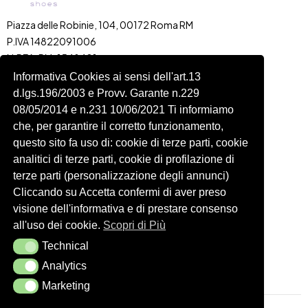
Piazza delle Robinie, 104, 00172 Roma RM
P.IVA 14822091006
N.REA: RM-1548401
C.SOCIALE: €10,00
Informativa Cookies ai sensi dell'art.13
d.lgs.196/2003 e Provv. Garante n.229
334 918 4321
08/05/2014 e n.231 10/06/2021 Ti informiamo
Shop
Account
che, per garantire il corretto funzionamento,
Shop
Carrello
questo sito fa uso di: cookie di terze parti, cookie
Donna
Profilo
analitici di terze parti, cookie di profilazione di
Bambini
Ordini
terze parti (personalizzazione degli annunci)
Cliccando su Accetta confermi di aver preso
Accessori
Wishlist
visione dell'informativa e di prestare consenso
Spedizioni e Resi
all'uso dei cookie.
Scopri di Più
Technical
Technical
Seguici
Analytics
Analytics
Marketing
Marketing