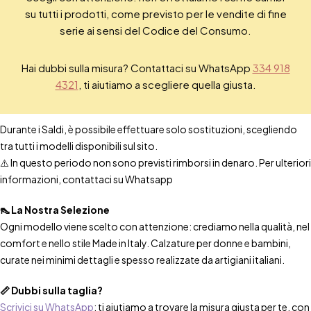
su tutti i prodotti, come previsto per le vendite di fine
serie ai sensi del Codice del Consumo.
Hai dubbi sulla misura? Contattaci su WhatsApp
334 918
4321
, ti aiutiamo a scegliere quella giusta.
Durante i Saldi, è possibile effettuare solo sostituzioni, scegliendo
tra tutti i modelli disponibili sul sito.
⚠️ In questo periodo non sono previsti rimborsi in denaro. Per ulteriori
informazioni, contattaci su Whatsapp
👠 La Nostra Selezione
Ogni modello viene scelto con attenzione: crediamo nella qualità, nel
comfort e nello stile Made in Italy. Calzature per donne e bambini,
curate nei minimi dettagli e spesso realizzate da artigiani italiani.
📏 Dubbi sulla taglia?
Scrivici su WhatsApp
: ti aiutiamo a trovare la misura giusta per te, con