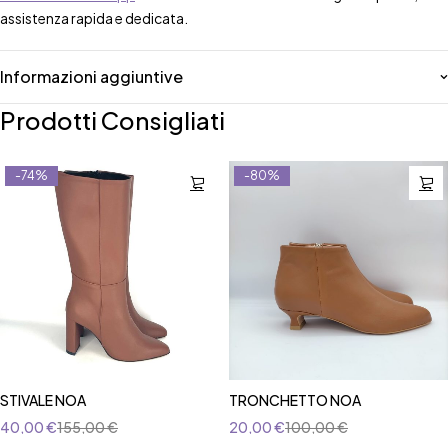
assistenza rapida e dedicata.
Informazioni aggiuntive
Prodotti Consigliati
-74%
-80%
STIVALE NOA
TRONCHETTO NOA
40,00
€
155,00
€
20,00
€
100,00
€