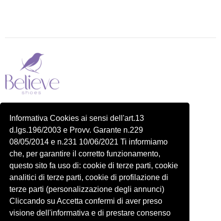
Piazza delle Robinie, 104, 00172 Roma RM
Informativa Cookies ai sensi dell'art.13
P.IVA 14822091006
d.lgs.196/2003 e Provv. Garante n.229
N.REA: RM-1548401
08/05/2014 e n.231 10/06/2021 Ti informiamo
C.SOCIALE: €10,00
che, per garantire il corretto funzionamento,
334 918 4321
questo sito fa uso di: cookie di terze parti, cookie
Shop
Account
analitici di terze parti, cookie di profilazione di
Shop
Carrello
terze parti (personalizzazione degli annunci)
Donna
Profilo
Cliccando su Accetta confermi di aver preso
visione dell'informativa e di prestare consenso
Bambini
Ordini