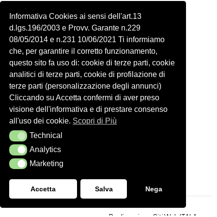
Piazza delle Robinie, 104, 00172 Roma RM
Informativa Cookies ai sensi dell'art.13
P.IVA 14822091006
d.lgs.196/2003 e Provv. Garante n.229
N.REA: RM-1548401
08/05/2014 e n.231 10/06/2021 Ti informiamo
C.SOCIALE: €10,00
che, per garantire il corretto funzionamento,
334 918 4321
questo sito fa uso di: cookie di terze parti, cookie
Shop
Account
analitici di terze parti, cookie di profilazione di
Shop
Carrello
terze parti (personalizzazione degli annunci)
Donna
Profilo
Cliccando su Accetta confermi di aver preso
visione dell'informativa e di prestare consenso
Bambini
Ordini
all'uso dei cookie.
Scopri di Più
Accessori
Wishlist
Technical
Technical
Spedizioni e Resi
Analytics
Analytics
Seguici
Marketing
Marketing
Accetta
Salva
Nega
Realizzazione Siti Web
ITALA