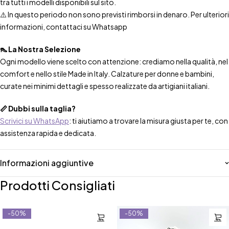
tra tutti i modelli disponibili sul sito.
⚠️ In questo periodo non sono previsti rimborsi in denaro. Per ulteriori
informazioni, contattaci su Whatsapp
👠 La Nostra Selezione
Ogni modello viene scelto con attenzione: crediamo nella qualità, nel
comfort e nello stile Made in Italy. Calzature per donne e bambini,
curate nei minimi dettagli e spesso realizzate da artigiani italiani.
📏 Dubbi sulla taglia?
Scrivici su WhatsApp
: ti aiutiamo a trovare la misura giusta per te, con
assistenza rapida e dedicata.
Informazioni aggiuntive
Prodotti Consigliati
-50%
-50%