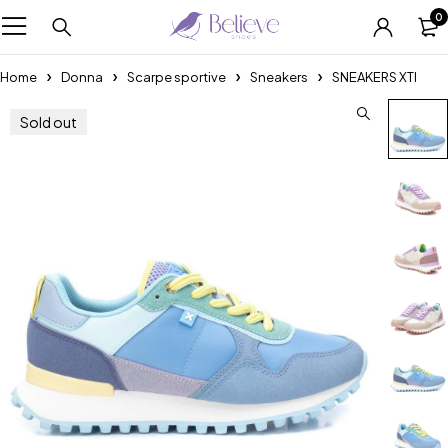
0
Home
Donna
Scarpe sportive
Sneakers
SNEAKERS XTI
Sold out