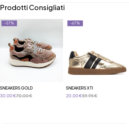
Prodotti Consigliati
-57%
-67%
SNEAKERS GOLD
SNEAKERS XTI
30,00
€
70,00
€
20,00
€
59,95
€