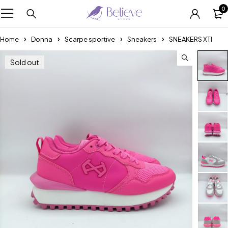
0
Home
Donna
Scarpe sportive
Sneakers
SNEAKERS XTI
Sold out