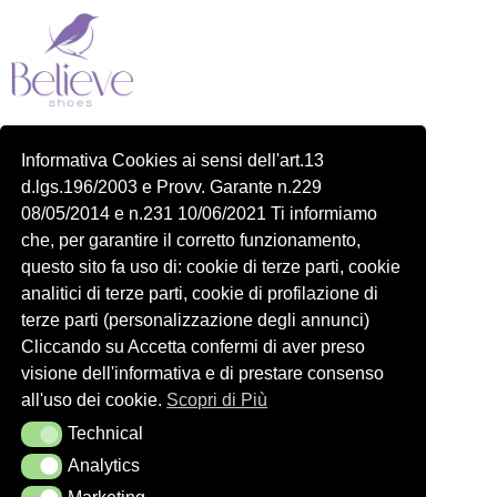
Piazza delle Robinie, 104, 00172 Roma RM
Informativa Cookies ai sensi dell'art.13
P.IVA 14822091006
d.lgs.196/2003 e Provv. Garante n.229
N.REA: RM-1548401
08/05/2014 e n.231 10/06/2021 Ti informiamo
C.SOCIALE: €10,00
che, per garantire il corretto funzionamento,
334 918 4321
questo sito fa uso di: cookie di terze parti, cookie
Shop
Account
analitici di terze parti, cookie di profilazione di
Shop
Carrello
terze parti (personalizzazione degli annunci)
Donna
Profilo
Cliccando su Accetta confermi di aver preso
visione dell'informativa e di prestare consenso
Bambini
Ordini
all'uso dei cookie.
Scopri di Più
Accessori
Wishlist
Technical
Technical
Spedizioni e Resi
Analytics
Analytics
Seguici