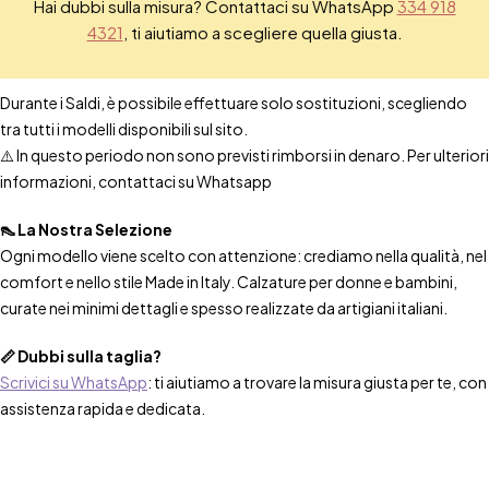
Hai dubbi sulla misura? Contattaci su WhatsApp
334 918
4321
, ti aiutiamo a scegliere quella giusta.
Durante i Saldi, è possibile effettuare solo sostituzioni, scegliendo
tra tutti i modelli disponibili sul sito.
⚠️ In questo periodo non sono previsti rimborsi in denaro. Per ulteriori
informazioni, contattaci su Whatsapp
👠 La Nostra Selezione
Ogni modello viene scelto con attenzione: crediamo nella qualità, nel
comfort e nello stile Made in Italy. Calzature per donne e bambini,
curate nei minimi dettagli e spesso realizzate da artigiani italiani.
📏 Dubbi sulla taglia?
Scrivici su WhatsApp
: ti aiutiamo a trovare la misura giusta per te, con
assistenza rapida e dedicata.