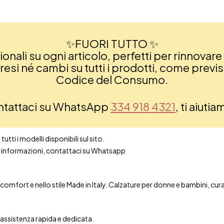
✨FUORI TUTTO ✨
nali su ogni articolo, perfetti per rinnovare 
si né cambi su tutti i prodotti, come previsto
Codice del Consumo.
ontattaci su WhatsApp
334 918 4321
, ti aiuti
utti i modelli disponibili sul sito.
ori informazioni, contattaci su Whatsapp
mfort e nello stile Made in Italy. Calzature per donne e bambini, curate 
n assistenza rapida e dedicata.