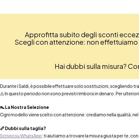
Approfitta subito degli sconti eccezio
Scegli con attenzione: non effettuiamo re
Hai dubbi sulla misura? C
Durante i Saldi, è possibile effettuare solo sostituzioni, scegliendo tra t
⚠️ In questo periodo non sono previsti rimborsi in denaro. Per ulteri
👠 La Nostra Selezione
Ogni modello viene scelto con attenzione: crediamo nella qualità, nel co
📏 Dubbi sulla taglia?
Scrivici su WhatsApp
: ti aiutiamo a trovare la misura giusta per te, co