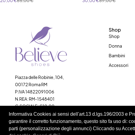
20,00
€
65,00
€
30,00
€
89,00
€
Shop
Shop
Donna
Bambini
Accessori
Piazza delle Robinie, 104,
00172 Roma RM
P.IVA 14822091006
N.REA: RM-1548401
C.SOCIALE: €10,00
Informativa Cookies ai sensi dell'art.13 d.lgs.196/2003 e 
334 918 4321
garantire il corretto funzionamento, questo sito fa uso di: cook
parti (personalizzazione degli annunci) Cliccando su Accetta