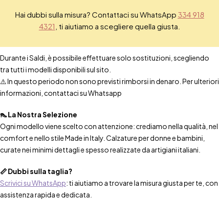
Hai dubbi sulla misura? Contattaci su WhatsApp
334 918
4321
, ti aiutiamo a scegliere quella giusta.
Durante i Saldi, è possibile effettuare solo sostituzioni, scegliendo
tra tutti i modelli disponibili sul sito.
⚠️ In questo periodo non sono previsti rimborsi in denaro. Per ulteriori
informazioni, contattaci su Whatsapp
👠 La Nostra Selezione
Ogni modello viene scelto con attenzione: crediamo nella qualità, nel
comfort e nello stile Made in Italy. Calzature per donne e bambini,
curate nei minimi dettagli e spesso realizzate da artigiani italiani.
📏 Dubbi sulla taglia?
Scrivici su WhatsApp
: ti aiutiamo a trovare la misura giusta per te, con
assistenza rapida e dedicata.