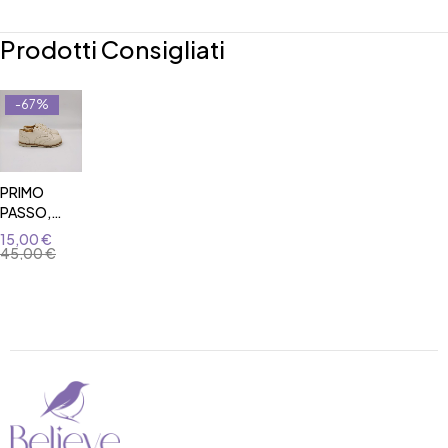
Prodotti Consigliati
-67%
PRIMO
PASSO,
MODELLO
15,00
€
DUILIO
45,00
€
CARROTS