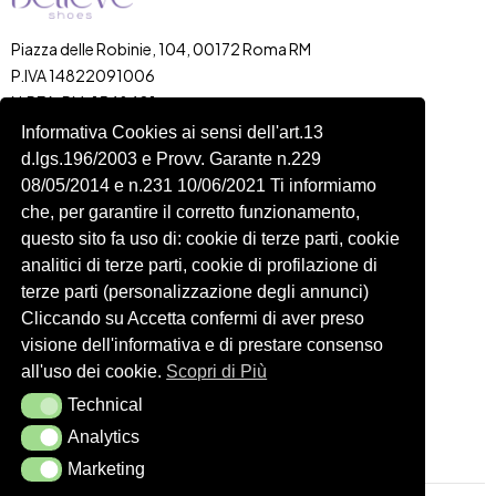
Piazza delle Robinie, 104, 00172 Roma RM
P.IVA 14822091006
N.REA: RM-1548401
C.SOCIALE: €10,00
Informativa Cookies ai sensi dell'art.13
d.lgs.196/2003 e Provv. Garante n.229
334 918 4321
08/05/2014 e n.231 10/06/2021 Ti informiamo
Shop
Account
che, per garantire il corretto funzionamento,
Shop
Carrello
questo sito fa uso di: cookie di terze parti, cookie
Donna
Profilo
analitici di terze parti, cookie di profilazione di
Bambini
Ordini
terze parti (personalizzazione degli annunci)
Cliccando su Accetta confermi di aver preso
Accessori
Wishlist
visione dell'informativa e di prestare consenso
Spedizioni e Resi
all'uso dei cookie.
Scopri di Più
Technical
Seguici
Technical
Analytics
Analytics
Marketing
Marketing