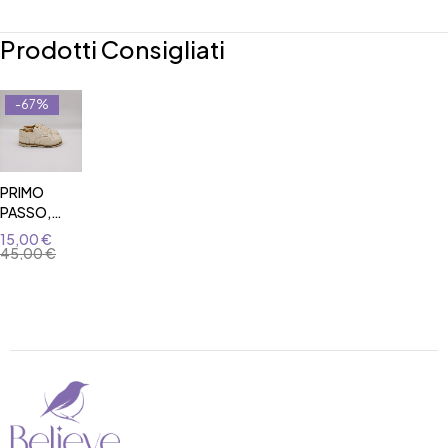
Prodotti Consigliati
-67%
PRIMO
PASSO,
MODELLO
15,00
€
DUILIO
45,00
€
CARROTS