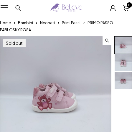
0
Home
Bambini
Neonati
Primi Passi
PRIMO PASSO
PABLOSKY ROSA
Sold out