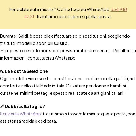
Hai dubbi sulla misura? Contattaci su WhatsApp
334 918
4321
, ti aiutiamo a scegliere quella giusta.
Durante i Saldi, è possibile effettuare solo sostituzioni, scegliendo
tra tutti i modelli disponibili sul sito.
⚠️ In questo periodo non sono previsti rimborsi in denaro. Per ulteriori
informazioni, contattaci su Whatsapp
👠 La Nostra Selezione
Ogni modello viene scelto con attenzione: crediamo nella qualità, nel
comfort e nello stile Made in Italy. Calzature per donne e bambini,
curate nei minimi dettagli e spesso realizzate da artigiani italiani.
📏 Dubbi sulla taglia?
Scrivici su WhatsApp
: ti aiutiamo a trovare la misura giusta per te, con
assistenza rapida e dedicata.