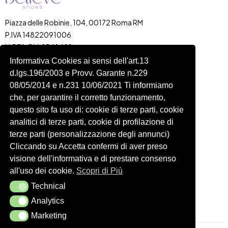
Piazza delle Robinie, 104, 00172 Roma RM
P.IVA 14822091006
N.REA: RM-1548401
C.SOCIALE: €10,00
Informativa Cookies ai sensi dell'art.13
d.lgs.196/2003 e Provv. Garante n.229
334 918 4321
08/05/2014 e n.231 10/06/2021 Ti informiamo
Shop
Account
che, per garantire il corretto funzionamento,
Shop
Carrello
questo sito fa uso di: cookie di terze parti, cookie
Donna
Profilo
analitici di terze parti, cookie di profilazione di
Bambini
Ordini
terze parti (personalizzazione degli annunci)
Cliccando su Accetta confermi di aver preso
Accessori
Wishlist
visione dell'informativa e di prestare consenso
Spedizioni e Resi
all'uso dei cookie.
Scopri di Più
Technical
Seguici
Technical
Analytics
Analytics
Marketing
Marketing