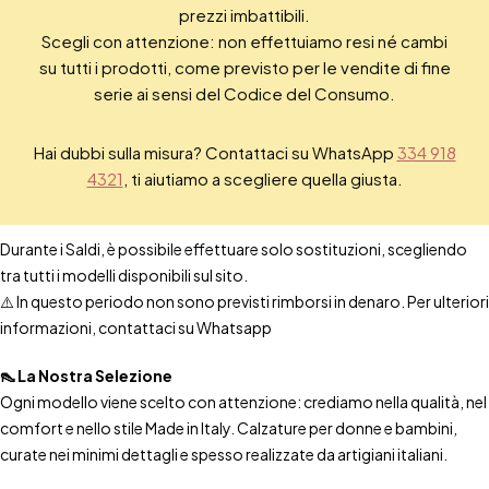
prezzi imbattibili.
Scegli con attenzione: non effettuiamo resi né cambi
su tutti i prodotti, come previsto per le vendite di fine
serie ai sensi del Codice del Consumo.
Hai dubbi sulla misura? Contattaci su WhatsApp
334 918
4321
, ti aiutiamo a scegliere quella giusta.
Durante i Saldi, è possibile effettuare solo sostituzioni, scegliendo
tra tutti i modelli disponibili sul sito.
⚠️ In questo periodo non sono previsti rimborsi in denaro. Per ulteriori
informazioni, contattaci su Whatsapp
👠 La Nostra Selezione
Ogni modello viene scelto con attenzione: crediamo nella qualità, nel
comfort e nello stile Made in Italy. Calzature per donne e bambini,
curate nei minimi dettagli e spesso realizzate da artigiani italiani.