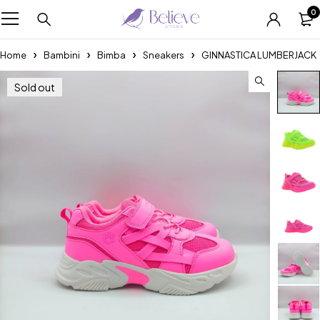
0
Home
Bambini
Bimba
Sneakers
GINNASTICA LUMBERJACK
Sold out