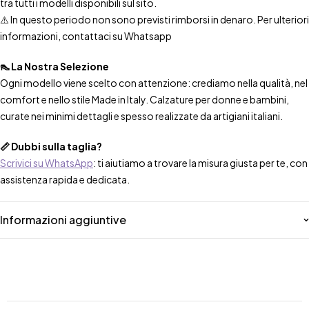
tra tutti i modelli disponibili sul sito.
⚠️ In questo periodo non sono previsti rimborsi in denaro. Per ulteriori
informazioni, contattaci su Whatsapp
👠 La Nostra Selezione
Ogni modello viene scelto con attenzione: crediamo nella qualità, nel
comfort e nello stile Made in Italy. Calzature per donne e bambini,
curate nei minimi dettagli e spesso realizzate da artigiani italiani.
📏 Dubbi sulla taglia?
Scrivici su WhatsApp
: ti aiutiamo a trovare la misura giusta per te, con
assistenza rapida e dedicata.
Informazioni aggiuntive