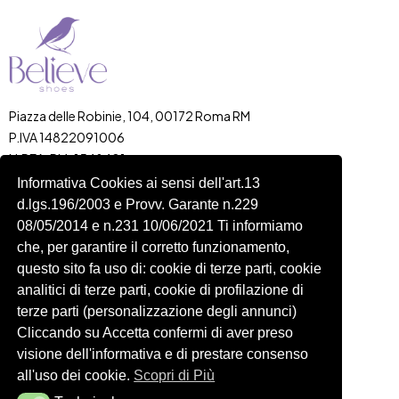
Piazza delle Robinie, 104, 00172 Roma RM
P.IVA 14822091006
N.REA: RM-1548401
C.SOCIALE: €10,00
Informativa Cookies ai sensi dell'art.13
d.lgs.196/2003 e Provv. Garante n.229
334 918 4321
08/05/2014 e n.231 10/06/2021 Ti informiamo
Shop
Account
che, per garantire il corretto funzionamento,
Shop
Carrello
questo sito fa uso di: cookie di terze parti, cookie
Donna
Profilo
analitici di terze parti, cookie di profilazione di
Bambini
Ordini
terze parti (personalizzazione degli annunci)
Cliccando su Accetta confermi di aver preso
Accessori
Wishlist
visione dell'informativa e di prestare consenso
Spedizioni e Resi
all'uso dei cookie.
Scopri di Più