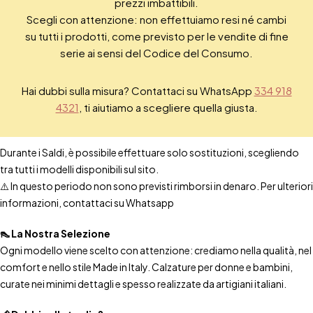
prezzi imbattibili.
Scegli con attenzione: non effettuiamo resi né cambi
su tutti i prodotti, come previsto per le vendite di fine
serie ai sensi del Codice del Consumo.
Hai dubbi sulla misura? Contattaci su WhatsApp
334 918
4321
, ti aiutiamo a scegliere quella giusta.
Durante i Saldi, è possibile effettuare solo sostituzioni, scegliendo
tra tutti i modelli disponibili sul sito.
⚠️ In questo periodo non sono previsti rimborsi in denaro. Per ulteriori
informazioni, contattaci su Whatsapp
👠 La Nostra Selezione
Ogni modello viene scelto con attenzione: crediamo nella qualità, nel
comfort e nello stile Made in Italy. Calzature per donne e bambini,
curate nei minimi dettagli e spesso realizzate da artigiani italiani.