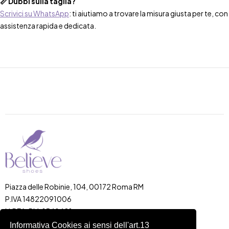
📏 Dubbi sulla taglia?
Scrivici su WhatsApp
: ti aiutiamo a trovare la misura giusta per te, con
assistenza rapida e dedicata.
Piazza delle Robinie, 104, 00172 Roma RM
P.IVA 14822091006
N.REA: RM-1548401
C.SOCIALE: €10,00
Informativa Cookies ai sensi dell'art.13