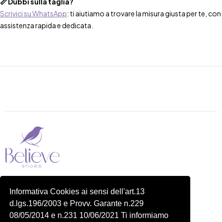
📏 Dubbi sulla taglia?
Scrivici su WhatsApp
: ti aiutiamo a trovare la misura giusta per te, con
assistenza rapida e dedicata.
Piazza delle Robinie, 104, 00172 Roma RM
Informativa Cookies ai sensi dell'art.13
P.IVA 14822091006
d.lgs.196/2003 e Provv. Garante n.229
N.REA: RM-1548401
08/05/2014 e n.231 10/06/2021 Ti informiamo
C.SOCIALE: €10,00