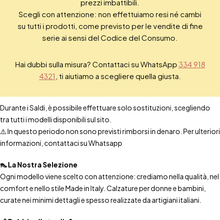
prezzi imbattibili.
Scegli con attenzione: non effettuiamo resi né cambi
su tutti i prodotti, come previsto per le vendite di fine
serie ai sensi del Codice del Consumo.
Hai dubbi sulla misura? Contattaci su WhatsApp
334 918
4321
, ti aiutiamo a scegliere quella giusta.
Durante i Saldi, è possibile effettuare solo sostituzioni, scegliendo
tra tutti i modelli disponibili sul sito.
⚠️ In questo periodo non sono previsti rimborsi in denaro. Per ulteriori
informazioni, contattaci su Whatsapp
👠 La Nostra Selezione
Ogni modello viene scelto con attenzione: crediamo nella qualità, nel
comfort e nello stile Made in Italy. Calzature per donne e bambini,
curate nei minimi dettagli e spesso realizzate da artigiani italiani.