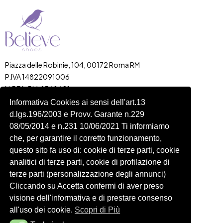
Piazza delle Robinie, 104, 00172 Roma RM
P.IVA 14822091006
N.REA: RM-1548401
C.SOCIALE: €10,00
Informativa Cookies ai sensi dell'art.13
d.lgs.196/2003 e Provv. Garante n.229
334 918 4321
08/05/2014 e n.231 10/06/2021 Ti informiamo
Shop
Account
che, per garantire il corretto funzionamento,
Shop
Carrello
questo sito fa uso di: cookie di terze parti, cookie
Donna
Profilo
analitici di terze parti, cookie di profilazione di
Bambini
Ordini
terze parti (personalizzazione degli annunci)
Cliccando su Accetta confermi di aver preso
Accessori
Wishlist
visione dell'informativa e di prestare consenso
Spedizioni e Resi
all'uso dei cookie.
Scopri di Più