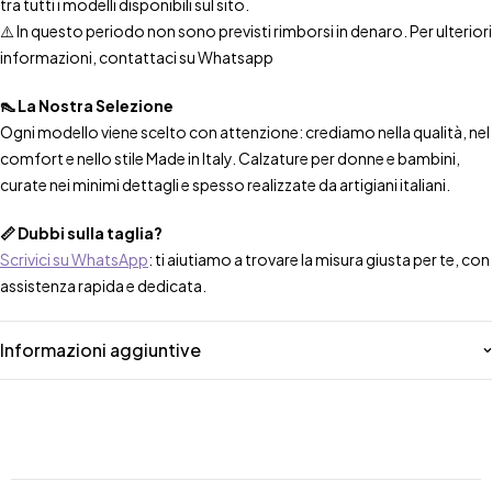
tra tutti i modelli disponibili sul sito.
⚠️ In questo periodo non sono previsti rimborsi in denaro. Per ulteriori
informazioni, contattaci su Whatsapp
👠 La Nostra Selezione
Ogni modello viene scelto con attenzione: crediamo nella qualità, nel
comfort e nello stile Made in Italy. Calzature per donne e bambini,
curate nei minimi dettagli e spesso realizzate da artigiani italiani.
📏 Dubbi sulla taglia?
Scrivici su WhatsApp
: ti aiutiamo a trovare la misura giusta per te, con
assistenza rapida e dedicata.
Informazioni aggiuntive