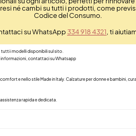
nali su ogni articolo, perfetti per rinnovare 
si né cambi su tutti i prodotti, come previsto
Codice del Consumo.
ontattaci su WhatsApp
334 918 4321
, ti aiuti
utti i modelli disponibili sul sito.
ori informazioni, contattaci su Whatsapp
mfort e nello stile Made in Italy. Calzature per donne e bambini, curate 
n assistenza rapida e dedicata.