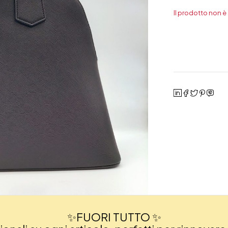
Il prodotto non è
✨FUORI TUTTO ✨