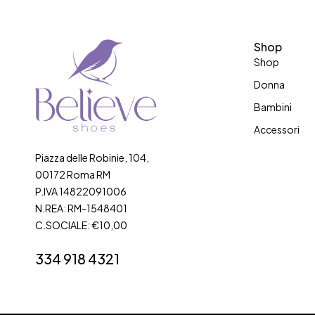
Shop
Shop
Donna
Bambini
Accessori
Piazza delle Robinie, 104,
00172 Roma RM
P.IVA 14822091006
N.REA: RM-1548401
C.SOCIALE: €10,00
334 918 4321