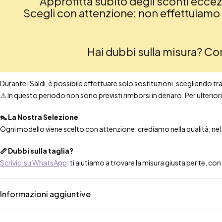
Approfitta subito degli sconti eccezio
Scegli con attenzione: non effettuiamo re
Hai dubbi sulla misura? C
Durante i Saldi, è possibile effettuare solo sostituzioni, scegliendo tra t
⚠️ In questo periodo non sono previsti rimborsi in denaro. Per ulteri
👠 La Nostra Selezione
Ogni modello viene scelto con attenzione: crediamo nella qualità, nel co
📏 Dubbi sulla taglia?
Scrivici su WhatsApp
: ti aiutiamo a trovare la misura giusta per te, co
Informazioni aggiuntive