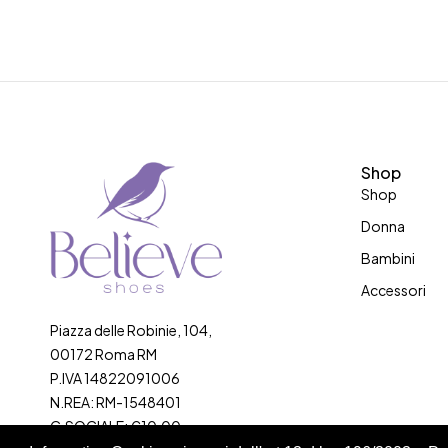
Shop
Shop
Donna
Bambini
Accessori
Piazza delle Robinie, 104,
00172 Roma RM
P.IVA 14822091006
N.REA: RM-1548401
C.SOCIALE: €10,00