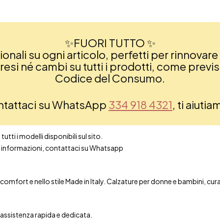
✨FUORI TUTTO ✨
nali su ogni articolo, perfetti per rinnovare 
si né cambi su tutti i prodotti, come previsto
Codice del Consumo.
ontattaci su WhatsApp
334 918 4321
, ti aiuti
utti i modelli disponibili sul sito.
ori informazioni, contattaci su Whatsapp
mfort e nello stile Made in Italy. Calzature per donne e bambini, curate 
n assistenza rapida e dedicata.