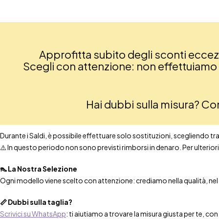
Approfitta subito degli sconti eccezio
Scegli con attenzione: non effettuiamo re
Hai dubbi sulla misura? C
Durante i Saldi, è possibile effettuare solo sostituzioni, scegliendo tra t
⚠️ In questo periodo non sono previsti rimborsi in denaro. Per ulteri
👠 La Nostra Selezione
Ogni modello viene scelto con attenzione: crediamo nella qualità, nel co
📏 Dubbi sulla taglia?
Scrivici su WhatsApp
: ti aiutiamo a trovare la misura giusta per te, co