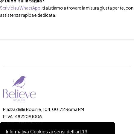
📏 Dubbi sulla taglia?
Scrivici su WhatsApp
: ti aiutiamo a trovare la misura giusta per te, con
assistenza rapida e dedicata.
Piazza delle Robinie, 104, 00172 Roma RM
P.IVA 14822091006
N.REA: RM-1548401
C.SOCIALE: €10,00
Informativa Cookies ai sensi dell'art.13