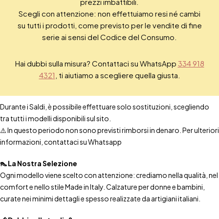
prezzi imbattibili.
Scegli con attenzione: non effettuiamo resi né cambi
su tutti i prodotti, come previsto per le vendite di fine
serie ai sensi del Codice del Consumo.
Hai dubbi sulla misura? Contattaci su WhatsApp
334 918
4321
, ti aiutiamo a scegliere quella giusta.
Durante i Saldi, è possibile effettuare solo sostituzioni, scegliendo
tra tutti i modelli disponibili sul sito.
⚠️ In questo periodo non sono previsti rimborsi in denaro. Per ulteriori
informazioni, contattaci su Whatsapp
👠 La Nostra Selezione
Ogni modello viene scelto con attenzione: crediamo nella qualità, nel
comfort e nello stile Made in Italy. Calzature per donne e bambini,
curate nei minimi dettagli e spesso realizzate da artigiani italiani.