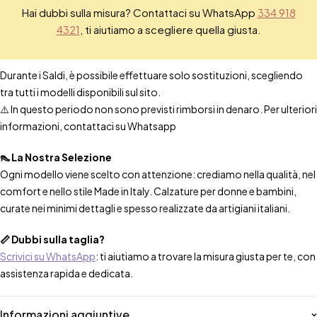
Hai dubbi sulla misura? Contattaci su WhatsApp
334 918
4321
, ti aiutiamo a scegliere quella giusta.
Durante i Saldi, è possibile effettuare solo sostituzioni, scegliendo
tra tutti i modelli disponibili sul sito.
⚠️ In questo periodo non sono previsti rimborsi in denaro. Per ulteriori
informazioni, contattaci su Whatsapp
👠 La Nostra Selezione
Ogni modello viene scelto con attenzione: crediamo nella qualità, nel
comfort e nello stile Made in Italy. Calzature per donne e bambini,
curate nei minimi dettagli e spesso realizzate da artigiani italiani.
📏 Dubbi sulla taglia?
Scrivici su WhatsApp
: ti aiutiamo a trovare la misura giusta per te, con
assistenza rapida e dedicata.
Informazioni aggiuntive