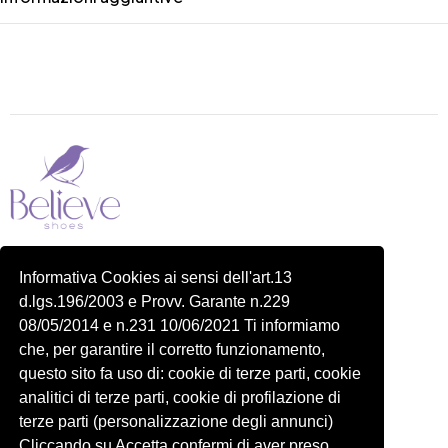
Piazza delle Robinie, 104, 00172 Roma RM
Informativa Cookies ai sensi dell'art.13
P.IVA 14822091006
d.lgs.196/2003 e Provv. Garante n.229
N.REA: RM-1548401
08/05/2014 e n.231 10/06/2021 Ti informiamo
C.SOCIALE: €10,00
che, per garantire il corretto funzionamento,
334 918 4321
questo sito fa uso di: cookie di terze parti, cookie
Shop
Account
analitici di terze parti, cookie di profilazione di
Shop
Carrello
terze parti (personalizzazione degli annunci)
Donna
Profilo
Cliccando su Accetta confermi di aver preso