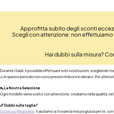
Approfitta subito degli sconti eccezio
Scegli con attenzione: non effettuiamo re
Hai dubbi sulla misura? C
Durante i Saldi, è possibile effettuare solo sostituzioni, scegliendo tra t
⚠️ In questo periodo non sono previsti rimborsi in denaro. Per ulteri
👠 La Nostra Selezione
Ogni modello viene scelto con attenzione: crediamo nella qualità, nel co
📏 Dubbi sulla taglia?
Scrivici su WhatsApp
: ti aiutiamo a trovare la misura giusta per te, co