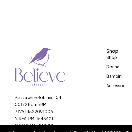
Shop
Shop
Donna
Bambini
Accessori
Piazza delle Robinie, 104,
00172 Roma RM
P.IVA 14822091006
N.REA: RM-1548401
C.SOCIALE: €10,00