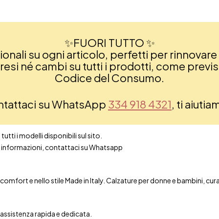
✨FUORI TUTTO ✨
nali su ogni articolo, perfetti per rinnovare 
si né cambi su tutti i prodotti, come previsto
Codice del Consumo.
ontattaci su WhatsApp
334 918 4321
, ti aiuti
utti i modelli disponibili sul sito.
ori informazioni, contattaci su Whatsapp
mfort e nello stile Made in Italy. Calzature per donne e bambini, curate 
n assistenza rapida e dedicata.