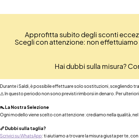
Approfitta subito degli sconti eccezio
Scegli con attenzione: non effettuiamo re
Hai dubbi sulla misura? C
Durante i Saldi, è possibile effettuare solo sostituzioni, scegliendo tra t
⚠️ In questo periodo non sono previsti rimborsi in denaro. Per ulteri
👠 La Nostra Selezione
Ogni modello viene scelto con attenzione: crediamo nella qualità, nel co
📏 Dubbi sulla taglia?
Scrivici su WhatsApp
: ti aiutiamo a trovare la misura giusta per te, co