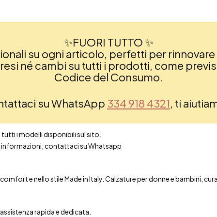
✨FUORI TUTTO ✨
nali su ogni articolo, perfetti per rinnovare 
si né cambi su tutti i prodotti, come previsto
Codice del Consumo.
ontattaci su WhatsApp
334 918 4321
, ti aiuti
utti i modelli disponibili sul sito.
ori informazioni, contattaci su Whatsapp
mfort e nello stile Made in Italy. Calzature per donne e bambini, curate 
n assistenza rapida e dedicata.