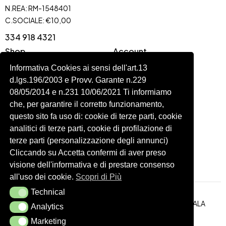
N.REA: RM-1548401
C.SOCIALE: €10,00
334 918 4321
Shop
Account
Shop
Carrello
Informativa Cookies ai sensi dell'art.13
Donna
Profilo
d.lgs.196/2003 e Provv. Garante n.229
08/05/2014 e n.231 10/06/2021 Ti informiamo
Bambini
Ordini
che, per garantire il corretto funzionamento,
Accessori
Wishlist
questo sito fa uso di: cookie di terze parti, cookie
Spedizioni e Resi
analitici di terze parti, cookie di profilazione di
terze parti (personalizzazione degli annunci)
Seguici
Cliccando su Accetta confermi di aver preso
visione dell'informativa e di prestare consenso
all'uso dei cookie.
Scopri di Più
Technical
Technical
Realizzazione Siti Web
ITALA
Analytics
Analytics
Cookie Policy
Privacy Policy
Marketing
Marketing