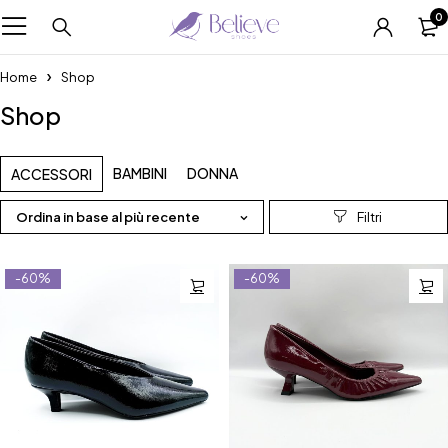
0
Home
Shop
Shop
BAMBINI
DONNA
ACCESSORI
Ordina in base al più recente
-60%
-60%